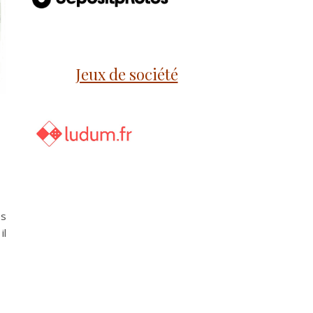
Jeux de société
es
il