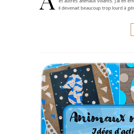
et autres animaux volants. J’ai en eff
il devenait beaucoup trop lourd à gé