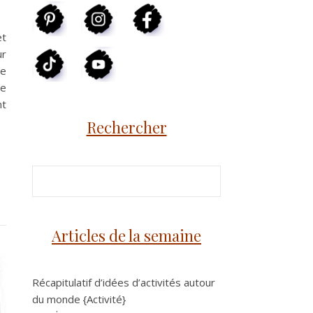
et
ur
ne
le
nt
Rechercher
Articles de la semaine
Récapitulatif d’idées d’activités autour
du monde {Activité}