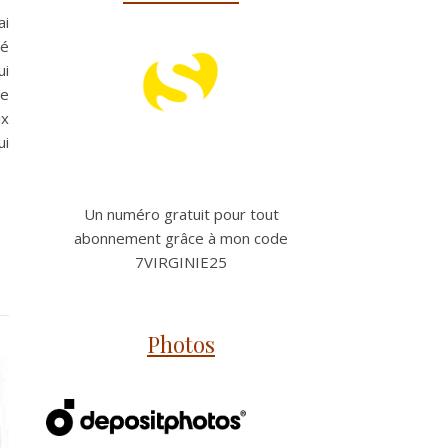
ai
né
ui
de
ix
ui
Un numéro gratuit pour tout
abonnement grâce à mon code
7VIRGINIE25
Photos