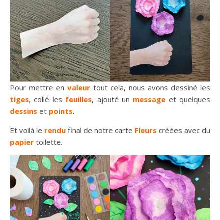
Pour mettre en
valeur
tout cela, nous avons dessiné les
tiges
, collé les
feuilles
, ajouté un
message
et quelques
dessins
et
points
.
Et voilà le
rendu
final de notre carte
Fleurs
créées avec du
papier
toilette.