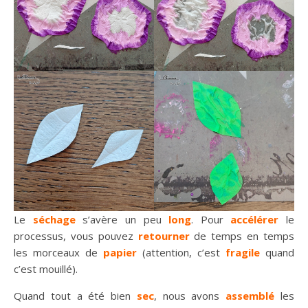
Le
séchage
s’avère un peu
long
. Pour
accélérer
le
processus, vous pouvez
retourner
de temps en temps
les morceaux de
papier
(attention, c’est
fragile
quand
c’est mouillé).
Quand tout a été bien
sec
, nous avons
assemblé
les