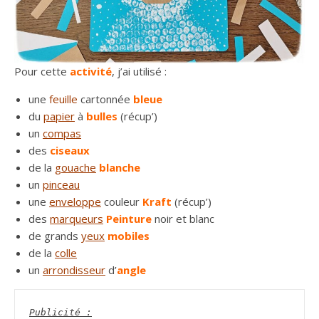
Pour cette
activité
, j’ai utilisé :
une
feuille
cartonnée
bleue
du
papier
à
bulles
(récup’)
un
compas
des
ciseaux
de la
gouache
blanche
un
pinceau
une
enveloppe
couleur
Kraft
(récup’)
des
marqueurs
Peinture
noir et blanc
de grands
yeux
mobiles
de la
colle
un
arrondisseur
d’
angle
Publicité :