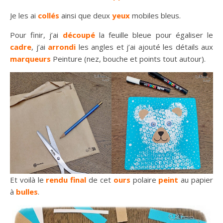
Je les ai
collés
ainsi que deux
yeux
mobiles bleus.
Pour finir, j’ai
découpé
la feuille bleue pour égaliser le
cadre
, j’ai
arrondi
les angles et j’ai ajouté les détails aux
marqueurs
Peinture (nez, bouche et points tout autour).
Et voilà le
rendu final
de cet
ours
polaire
peint
au papier
à
bulles
.