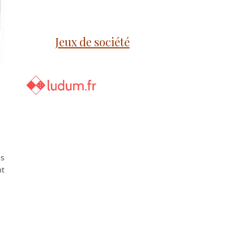
Jeux de société
us
nt