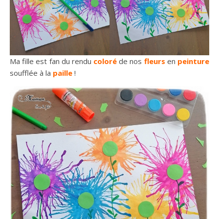
Ma fille est fan du rendu
coloré
de nos
fleurs
en
peinture
soufflée à la
paille
!