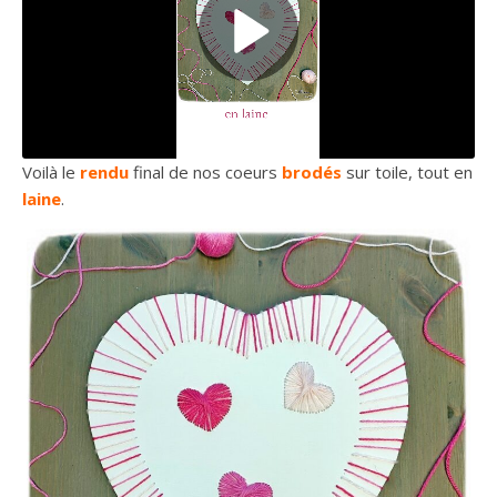
Voilà le
rendu
final de nos coeurs
brodés
sur toile, tout en
laine
.