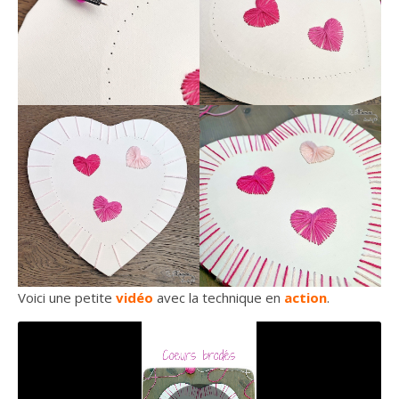
Voici une petite
vidéo
avec la technique en
action
.