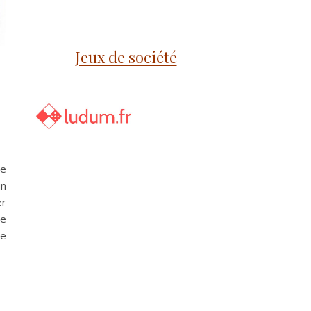
Jeux de société
te
un
er
Je
re