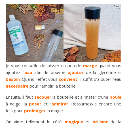
Je vous conseille de laisser un peu de
marge
quand vous
ajoutez l’
eau
afin de pouvoir
ajouter
de la glycérine si
besoin
. Quand l’effet vous
convient
, il suffit d’ajouter l’eau
nécessaire
pour remplir la bouteille.
Ensuite, il faut
secouer
la bouteille et à l’instar d’une
boule
à neige, la
poser
et l’
admirer
. Retournez-la encore une
fois pour
prolonger
la magie.
On aime tellement le côté
magique
et
brillant
de la