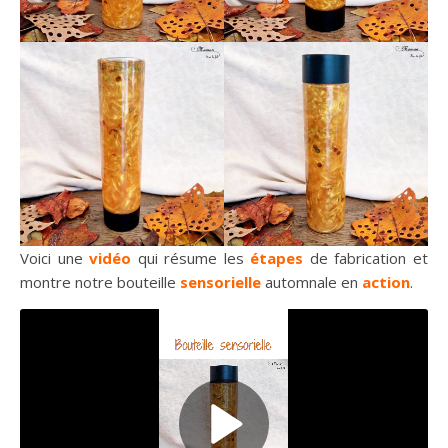
Voici une
vidéo
qui résume les
étapes
de fabrication et
montre notre bouteille
sensorielle
automnale en
action
.