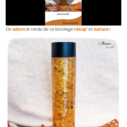
On
adore
le rendu de ce bricolage
récup’
et
nature
!