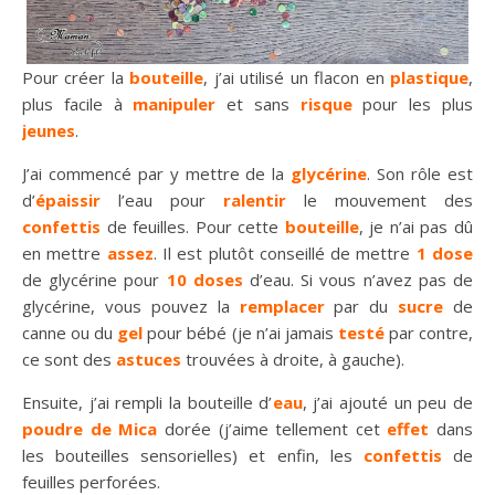
Pour créer la
bouteille
, j’ai utilisé un flacon en
plastique
,
plus facile à
manipuler
et sans
risque
pour les plus
jeunes
.
J’ai commencé par y mettre de la
glycérine
. Son rôle est
d’
épaissir
l’eau pour
ralentir
le mouvement des
confettis
de feuilles. Pour cette
bouteille
, je n’ai pas dû
en mettre
assez
. Il est plutôt conseillé de mettre
1 dose
de glycérine pour
10 doses
d’eau. Si vous n’avez pas de
glycérine, vous pouvez la
remplacer
par du
sucre
de
canne ou du
gel
pour bébé (je n’ai jamais
testé
par contre,
ce sont des
astuces
trouvées à droite, à gauche).
Ensuite, j’ai rempli la bouteille d’
eau
, j’ai ajouté un peu de
poudre de Mica
dorée (j’aime tellement cet
effet
dans
les bouteilles sensorielles) et enfin, les
confettis
de
feuilles perforées.