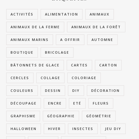
ACTIVITÉS
ALIMENTATION
ANIMAUX
ANIMAUX DE LA FERME
ANIMAUX DE LA FORÊT
ANIMAUX MARINS
A OFFRIR
AUTOMNE
BOUTIQUE
BRICOLAGE
BÂTONNETS DE GLACE
CARTES
CARTON
CERCLES
COLLAGE
COLORIAGE
COULEURS
DESSIN
DIY
DÉCORATION
DÉCOUPAGE
ENCRE
ETÉ
FLEURS
GRAPHISME
GÉOGRAPHIE
GÉOMÉTRIE
HALLOWEEN
HIVER
INSECTES
JEU DIY