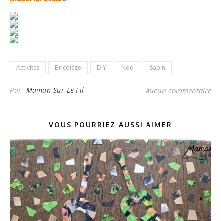
Activités
Bricolage
DIY
Noël
Sapin
Par
Maman Sur Le Fil
Aucun commentaire
VOUS POURRIEZ AUSSI AIMER