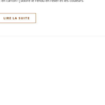
t en carton ! J’adore le rendu en relief et les couleurs.
LIRE LA SUITE