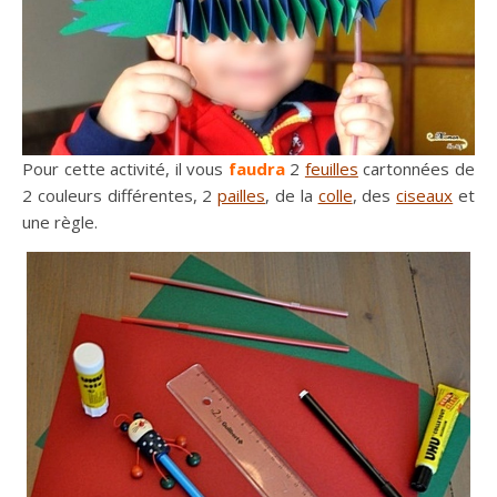
Pour cette activité, il vous
faudra
2
feuilles
cartonnées de
2 couleurs différentes, 2
pailles
, de la
colle
, des
ciseaux
et
une règle.