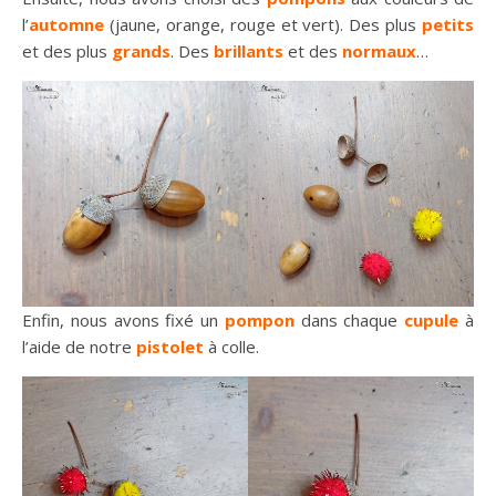
l’
automne
(jaune, orange, rouge et vert). Des plus
petits
et des plus
grands
. Des
brillants
et des
normaux
…
Enfin, nous avons fixé un
pompon
dans chaque
cupule
à
l’aide de notre
pistolet
à colle.