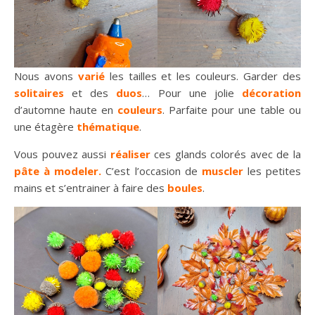
Nous avons
varié
les tailles et les couleurs. Garder des
solitaires
et des
duos
… Pour une jolie
décoration
d’automne haute en
couleurs
. Parfaite pour une table ou
une étagère
thématique
.
Vous pouvez aussi
réaliser
ces glands colorés avec de la
pâte à modeler.
C’est l’occasion de
muscler
les petites
mains et s’entrainer à faire des
boules
.