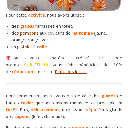
Pour cette
activité
, nous avons utilisé :
des
glands
ramassés en forêt,
des
pompons
aux couleurs de l’
automne
(jaune,
orange, rouge, vert),
un
pistolet
à
colle
.
Pour votre matériel créatif, le code
promo
SURLEFIL10
vous fait bénéficier de 10%
de
réduction
sur le site
Place des loisirs
.
Pour commencer, nous avons mis de côté des
glands
de
toutes
tailles
que nous avions ramassés au préalable en
forêt
. Puis,
délicatement
, nous avons
séparé
les glands
des
cupules
(leurs chapeaux).
Ensuite, nous avons choisi des
pompons
aux couleurs de