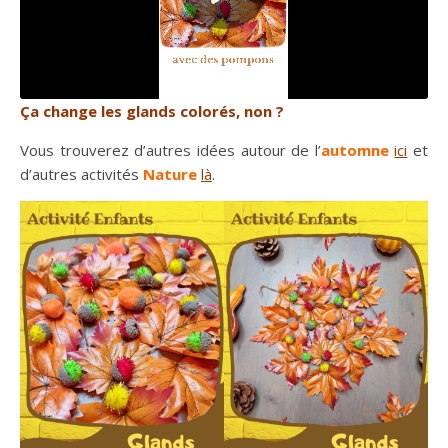
Ça
change les glands colorés, non ?
Vous trouverez d’autres idées autour de l’
automne
ici
et
d’autres activités
Nature
là
.