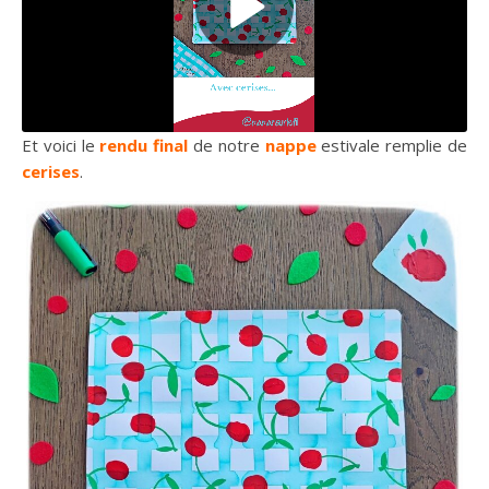
Et voici le
rendu final
de notre
nappe
estivale remplie de
cerises
.