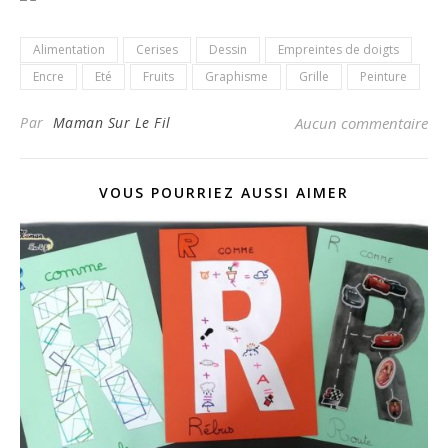
Alimentation
Cerises
Dessin
Empreintes de doigts
Encre
Eté
Fruits
Graphisme
Grille
Peinture
Par
Maman Sur Le Fil
Aucun commentaire
VOUS POURRIEZ AUSSI AIMER