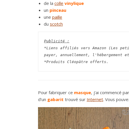
de la
colle
vinylique
un
pinceau
une
paille
du
scotch
Publicité :
*Liens affiliés vers Amazon (Les peti
payer, annuellement, l'hébergement e
*Produits Cléopâtre offerts.
Pour fabriquer ce
masque
, j’ai commencé pa
d’un
gabarit
trouvé sur
Internet
. Vous pouvez