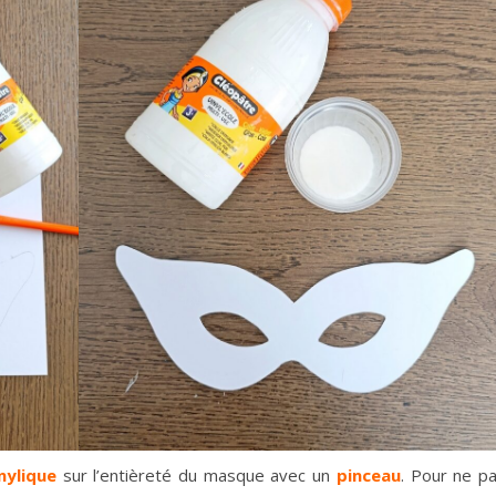
nylique
sur l’entièreté du masque avec un
pinceau
. Pour ne p