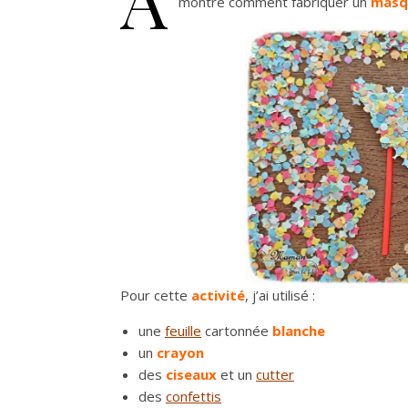
montre comment fabriquer un
masq
Pour cette
activité
, j’ai utilisé :
une
feuille
cartonnée
blanche
un
crayon
des
ciseaux
et un
cutter
des
confettis