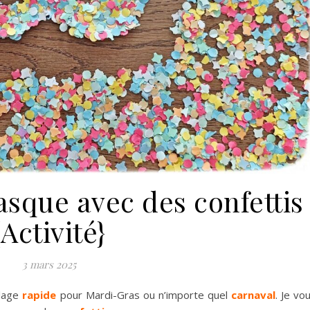
sque avec des confettis
{Activité}
3 mars 2025
olage
rapide
pour Mardi-Gras ou n’importe quel
carnaval
. Je vo