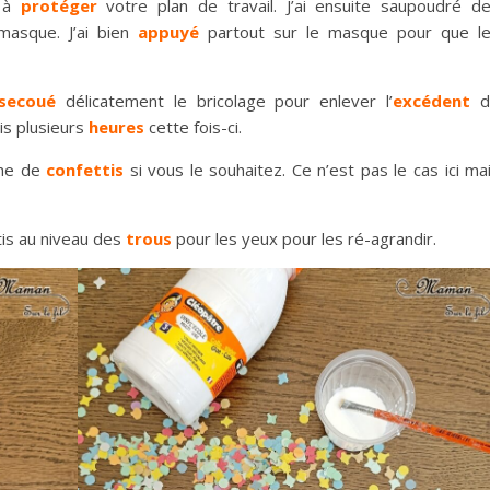
s à
protéger
votre plan de travail. J’ai ensuite saupoudré d
masque. J’ai bien
appuyé
partout sur le masque pour que l
secoué
délicatement le bricolage pour enlever l’
excédent
d
is plusieurs
heures
cette fois-ci.
he de
confettis
si vous le souhaitez. Ce n’est pas le cas ici ma
is au niveau des
trous
pour les yeux pour les ré-agrandir.