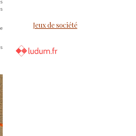
es
es
Jeux de société
e
is