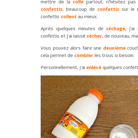
mettre de la
colle
partout, n’hésitez pa
confettis
, beaucoup de
confettis
sur le 
confettis
collent
au mieux.
Après quelques minutes de
séchage
, j’ai
confettis et j’ai laissé
sécher
, de nouveau, ma
Vous pouvez alors faire une
deuxième
couc
cela permet de
combler
les trous si besoin.
Personnellement, j’ai
enlevé
quelques confett