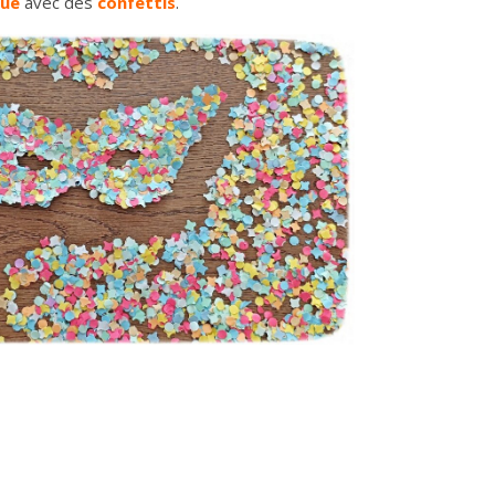
ue
avec des
confettis
.