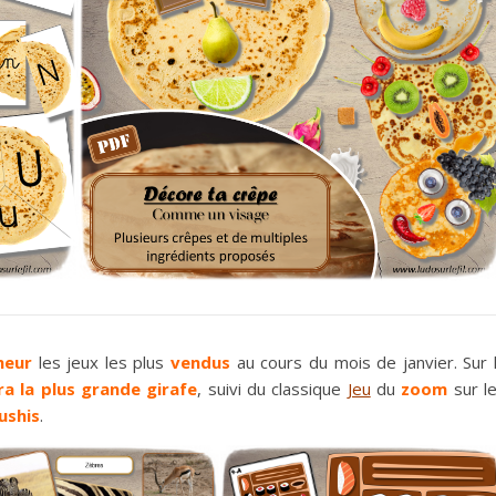
neur
les jeux les plus
vendus
au cours du mois de janvier. Sur 
ra la plus grande girafe
, suivi du classique
Jeu
du
zoom
sur l
ushis
.