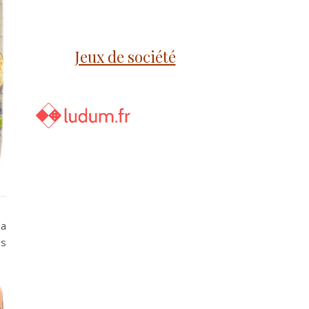
Jeux de société
la
es