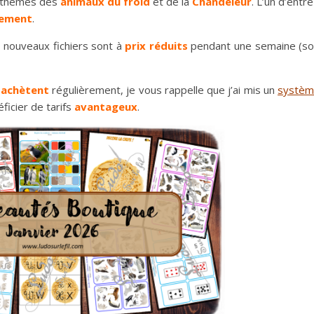
s thèmes des
animaux du froid
et de la
Chandeleur
. L’un d’entre
tement
.
s nouveaux fichiers sont à
prix réduits
pendant une semaine (so
n
achètent
régulièrement, je vous rappelle que j’ai mis un
systè
ficier de tarifs
avantageux
.