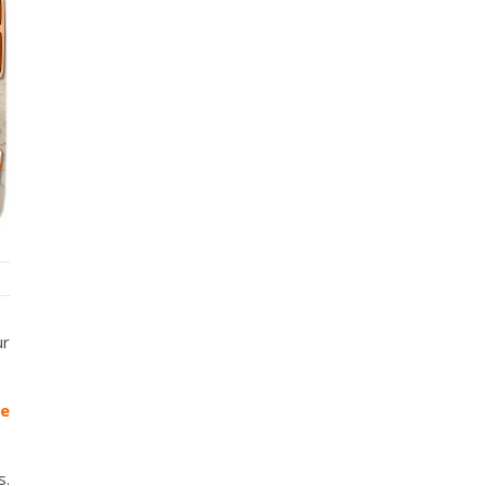
ur
e
s.