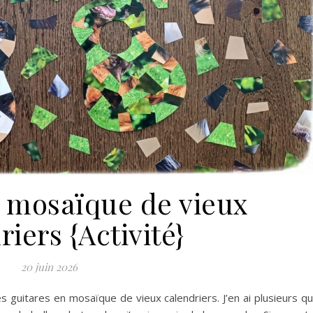
n mosaïque de vieux
riers {Activité}
20 juin 2026
s guitares en mosaïque de vieux calendriers. J’en ai plusieurs q