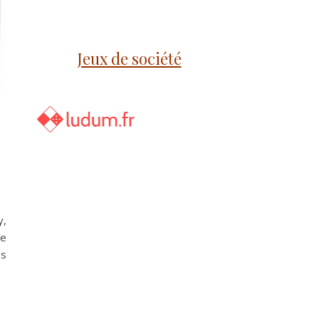
Jeux de société
y,
ce
ns