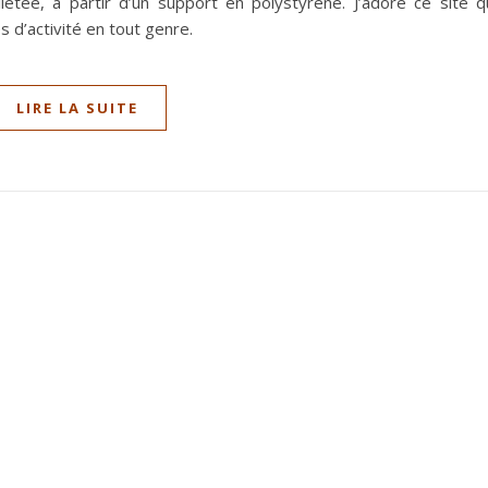
etée, à partir d’un support en polystyrène. J’adore ce site q
s d’activité en tout genre.
LIRE LA SUITE