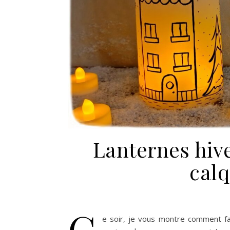
Lanternes hiv
calq
C
e soir, je vous montre comment fa