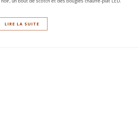
 noir, un bout de scotch et des bougies chauffe-plat LED.
LIRE LA SUITE