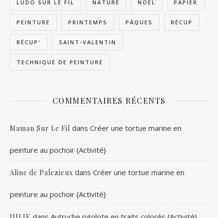
LUDO SUR LE FIL
NATURE
NOËL
PAPIER
PEINTURE
PRINTEMPS
PÂQUES
RÉCUP
RÉCUP'
SAINT-VALENTIN
TECHNIQUE DE PEINTURE
COMMENTAIRES RÉCENTS
dans
Créer une tortue marine en
Maman Sur Le Fil
peinture au pochoir {Activité}
dans
Créer une tortue marine en
Aline de Palezieux
peinture au pochoir {Activité}
dans
Autruche rigolote en traits colorés {Activité}
JULIE