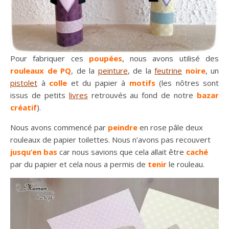
Pour fabriquer ces
poupées
, nous avons utilisé des
rouleaux de PQ
, de la
peinture
, de la
feutrine
noire
, un
pistolet
à
colle
et du papier à
motifs
(les nôtres sont
issus de petits
livres
retrouvés au fond de notre
bazar
créatif
).
Nous avons commencé par
peindre
en rose pâle deux
rouleaux de papier toilettes. Nous n’avons pas recouvert
jusqu’en bas
car nous savions que cela allait être
caché
par du papier et cela nous a permis de
tenir
le rouleau.