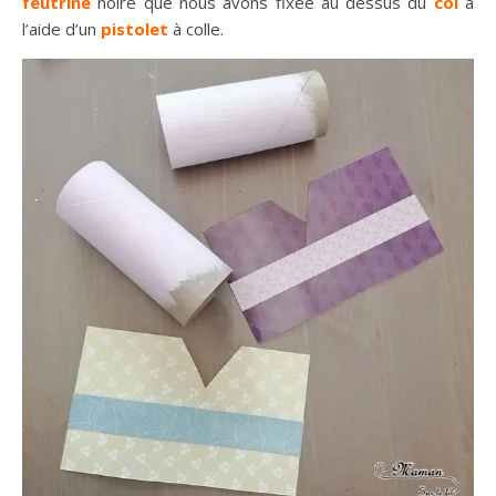
feutrine
noire que nous avons fixée au dessus du
col
à
l’aide d’un
pistolet
à colle.