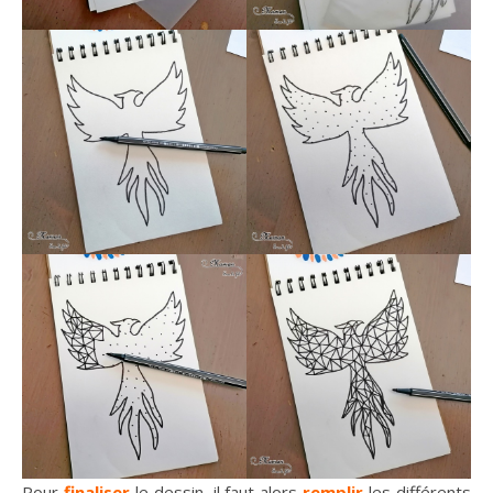
Pour
finaliser
le dessin, il faut alors
remplir
les différents