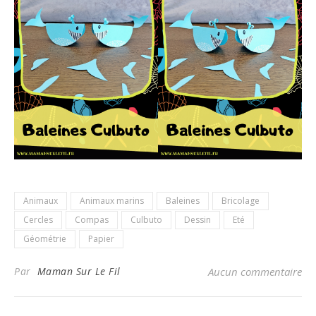
Animaux
Animaux marins
Baleines
Bricolage
Cercles
Compas
Culbuto
Dessin
Eté
Géométrie
Papier
Par
Maman Sur Le Fil
Aucun commentaire