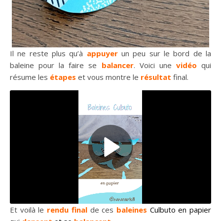
Il ne reste plus qu’à
appuyer
un peu sur le bord de la
baleine pour la faire se
balancer
. Voici une
vidéo
qui
résume les
étapes
et vous montre le
résultat
final.
Et voilà le
rendu final
de ces
baleines
Culbuto en papier