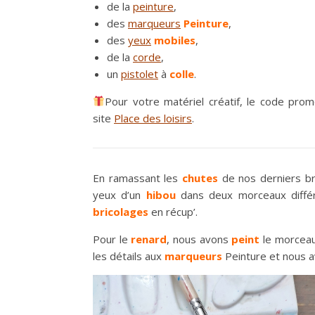
de la
peinture
,
des
marqueurs
Peinture
,
des
yeux
mobiles
,
de la
corde
,
un
pistolet
à
colle
.
Pour votre matériel créatif, le code pr
site
Place des loisirs
.
En ramassant les
chutes
de nos derniers b
yeux d’un
hibou
dans deux morceaux différe
bricolages
en récup’.
Pour le
renard
, nous avons
peint
le morceau
les détails aux
marqueurs
Peinture et nous 