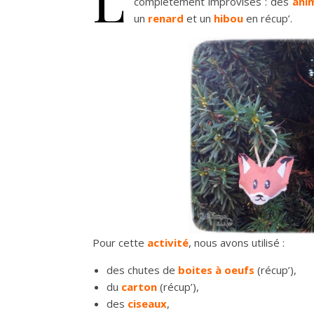
complétement improvisés : des
ani
un
renard
et un
hibou
en récup’.
Pour cette
activité
, nous avons utilisé :
des chutes de
boites à oeufs
(récup’),
du
carton
(récup’),
des
ciseaux
,