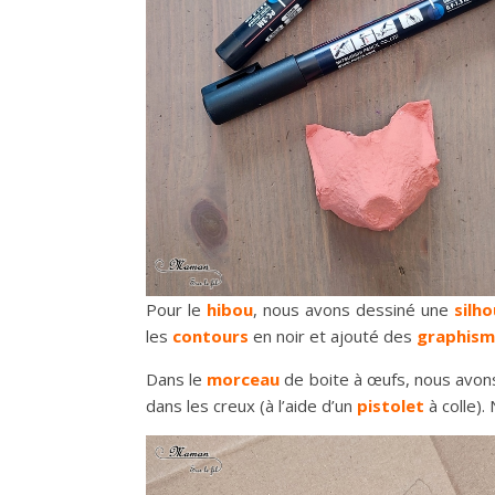
Pour le
hibou
, nous avons dessiné une
silh
les
contours
en noir et ajouté des
graphism
Dans le
morceau
de boite à œufs, nous avo
dans les creux (à l’aide d’un
pistolet
à colle)