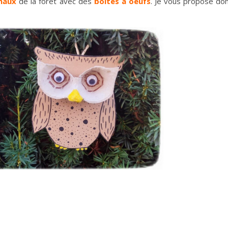
maux
de la forêt avec des
boites à oeufs
. Je vous propose do