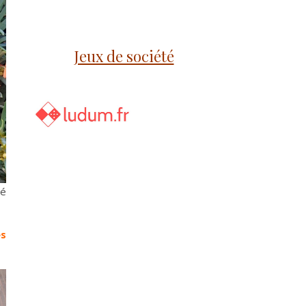
Jeux de société
sé
es