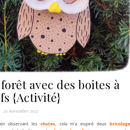
forêt avec des boites à
fs {Activité}
20 novembre 2022
 en observant les
chutes
, cela m’a inspiré deux
bricolag