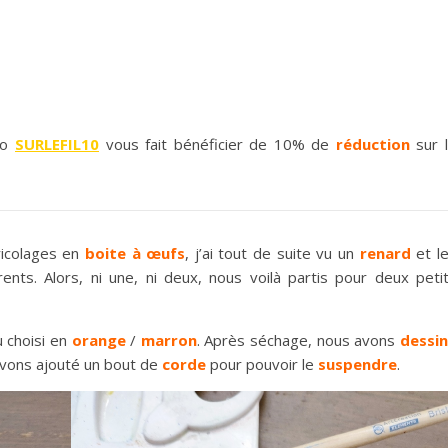
omo
SURLEFIL10
vous fait bénéficier de 10% de
réduction
sur 
ricolages en
boite à
œufs
, j’ai tout de suite vu un
renard
et l
nts. Alors, ni une, ni deux, nous voilà partis pour deux peti
 choisi en
orange
/
marron
. Après séchage, nous avons
dessi
avons ajouté un bout de
corde
pour pouvoir le
suspendre
.