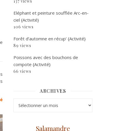
137 views
Eléphant et peinture soufflée Arc-en-
ciel {Activité}
106 views
Forêt d’automne en récup’ {Activité}
le
89 views
Poissons avec des bouchons de
compote {Activité}
66 views
es
ts
ARCHIVES
né
Archives
Salamandre