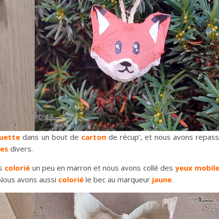
ouette
dans un bout de
carton
de récup’, et nous avons repas
es
divers.
ns
colorié
un peu en marron et nous avons collé des
yeux mobil
. Nous avons aussi
colorié
le bec au marqueur
jaune
.