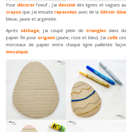
Pour
décorer
l’oeuf , j’ai
dessiné
des lignes et vagues au
crayon
que j’ai ensuite
repassées
avec de la
Glitter Glue
bleue, jaune et argentée.
Aprés
séchage
, j’ai coupé plein de
triangles
dans du
papier fin pour
origami
(jaune, rose et bleu). J’ai
collé
ces
morceaux de papier entre chaque ligne pailletée façon
mosaïque
.