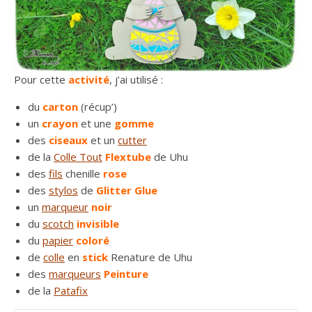
Pour cette
activité
, j’ai utilisé :
du
carton
(récup’)
un
crayon
et une
gomme
des
ciseaux
et un
cutter
de la
Colle Tout
Flextube
de Uhu
des
fils
chenille
rose
des
stylos
de
Glitter Glue
un
marqueur
noir
du
scotch
invisible
du
papier
coloré
de
colle
en
stick
Renature de Uhu
des
marqueurs
Peinture
de la
Patafix