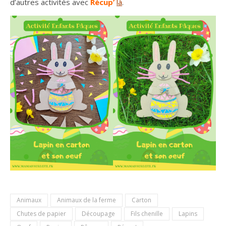
d’autres activités avec
Récup’
là
.
Animaux
Animaux de la ferme
Carton
Chutes de papier
Découpage
Fils chenille
Lapins