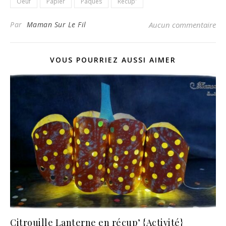
Oeuf
Papier
Pâques
Récup'
Par
Maman Sur Le Fil
Aucun commentaire
VOUS POURRIEZ AUSSI AIMER
Citrouille Lanterne en récup’ {Activité}