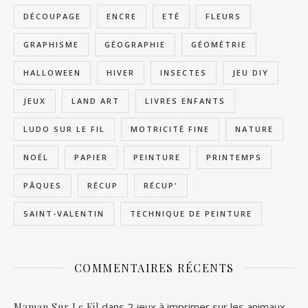
DÉCOUPAGE
ENCRE
ETÉ
FLEURS
GRAPHISME
GÉOGRAPHIE
GÉOMÉTRIE
HALLOWEEN
HIVER
INSECTES
JEU DIY
JEUX
LAND ART
LIVRES ENFANTS
LUDO SUR LE FIL
MOTRICITÉ FINE
NATURE
NOËL
PAPIER
PEINTURE
PRINTEMPS
PÂQUES
RÉCUP
RÉCUP'
SAINT-VALENTIN
TECHNIQUE DE PEINTURE
COMMENTAIRES RÉCENTS
dans
2 jeux à imprimer sur les animaux
Maman Sur Le Fil