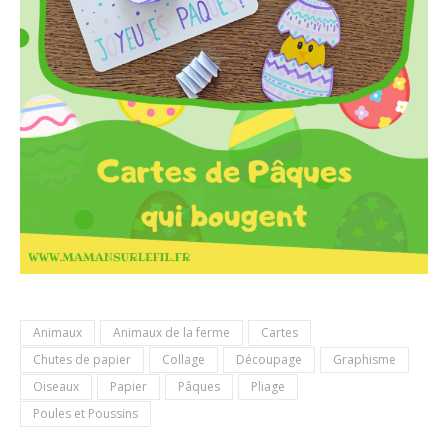
Animaux
Animaux de la ferme
Cartes
Chutes de papier
Collage
Découpage
Graphisme
Oiseaux
Papier
Pâques
Pliage
Poules et Poussins