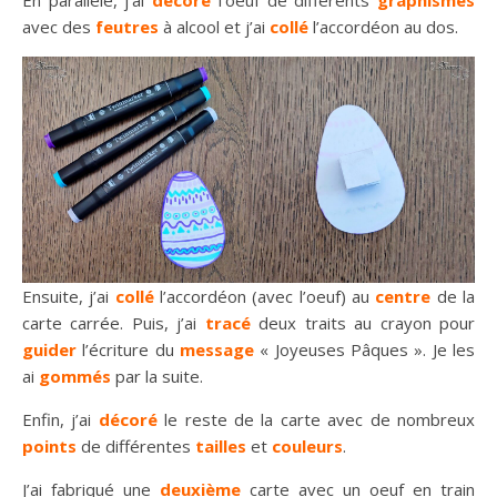
En parallèle, j’ai
décoré
l’oeuf de différents
graphismes
avec des
feutres
à alcool et j’ai
collé
l’accordéon au dos.
Ensuite, j’ai
collé
l’accordéon (avec l’oeuf) au
centre
de la
carte carrée. Puis, j’ai
tracé
deux traits au crayon pour
guider
l’écriture du
message
« Joyeuses Pâques ». Je les
ai
gommés
par la suite.
Enfin, j’ai
décoré
le reste de la carte avec de nombreux
points
de différentes
tailles
et
couleurs
.
J’ai fabriqué une
deuxième
carte avec un oeuf en train