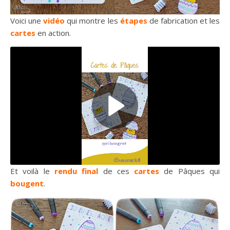
Voici une
vidéo
qui montre les
étapes
de fabrication et les
cartes
en action.
Et voilà le
rendu final
de ces
cartes
de Pâques qui
bougent
.