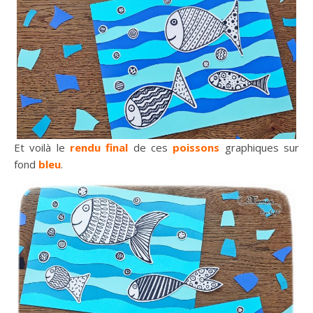
Et voilà le
rendu final
de ces
poissons
graphiques sur
fond
bleu
.