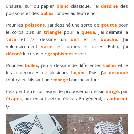
Ensuite, sur du papier
blanc
classique, j’ai
dessiné
des
poissons et des
bulles
rondes au feutre noir.
Pour les
poissons
, j’ai dessiné une sorte de
goutte
pour
le corps puis un
triangle
pour la
queue
. J’ai délimité la
tête
et j’ai dessiné un
oeil
et la
bouche
. J’ai
volontairement
varié
les formes et tailles. Enfin, j’ai
décoré
le corps de
graphismes
divers.
Pour les
bulles
, j’en ai dessiné de différentes
tailles
et je
les ai décorées de plusieurs
façons
. Puis, j’ai
découpé
tout ça en laissant une
marge
blanche autour.
Cela peut être l’occasion de proposer un dessin
dirigé
, par
étapes
, aux enfants et/ou élèves. En général, ils
adorent
ça.