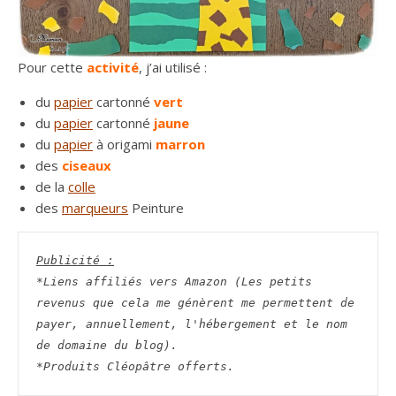
Pour cette
activité
, j’ai utilisé :
du
papier
cartonné
vert
du
papier
cartonné
jaune
du
papier
à origami
marron
des
ciseaux
de la
colle
des
marqueurs
Peinture
Publicité :
*Liens affiliés vers Amazon (Les petits 
revenus que cela me génèrent me permettent de 
payer, annuellement, l'hébergement et le nom 
de domaine du blog).
*Produits Cléopâtre offerts.