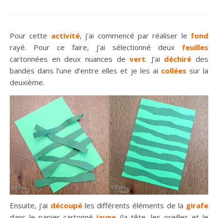
Pour cette
activité
, j’ai commencé par réaliser le
fond
rayé. Pour ce faire, j’ai sélectionné deux
feuilles
cartonnées en deux nuances de
vert
. J’ai
déchiré
des
bandes dans l’une d’entre elles et je les ai
collées
sur la
deuxième.
Ensuite, j’ai
découpé
les différents éléments de la
girafe
dans le papier cartonné
jaune
(la tête, les oreilles et le