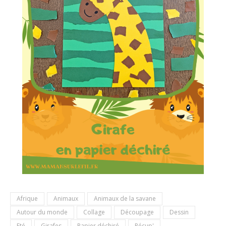
Afrique
Animaux
Animaux de la savane
Autour du monde
Collage
Découpage
Dessin
Eté
Girafes
Papier déchiré
Récup'