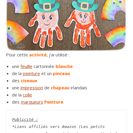
Pour cette
activité
, j’ai utilisé :
une
feuille
cartonnée
blanche
de la
peinture
et un
pinceau
des
ciseaux
une
impression
de
chapeau
irlandais
de la
colle
des
marqueurs
Peinture
Publicité :
*Liens affiliés vers Amazon (Les petits 