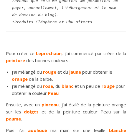
revenus que cela me génèrent me permettent de 
payer, annuellement, l'hébergement et le nom 
de domaine du blog).
*Produits Cléopâtre et Uhu offerts.
Pour créer ce
Leprechaun
, j’ai commencé par créer de la
peinture
des bonnes couleurs :
j’ai mélangé du
rouge
et du
jaune
pour obtenir le
orange
de la barbe,
j’ai mélangé du
rose
, du
blanc
et un peu de
rouge
pour
obtenir la couleur
Peau
.
Ensuite, avec un
pinceau
, j’ai étalé de la peinture orange
sur les
doigts
et de la peinture couleur Peau sur la
paume
.
Puis, j’ai
appliqué
ma main sur une feuille
blanche