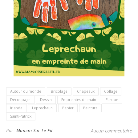
Autour du monde
Bricolage
Chapeaux
Collage
Découpage
Dessin
Empreintes de main
Europe
Irlande
Leprechaun
Papier
Peinture
Saint-Patrick
Par
Maman Sur Le Fil
Aucun commentaire