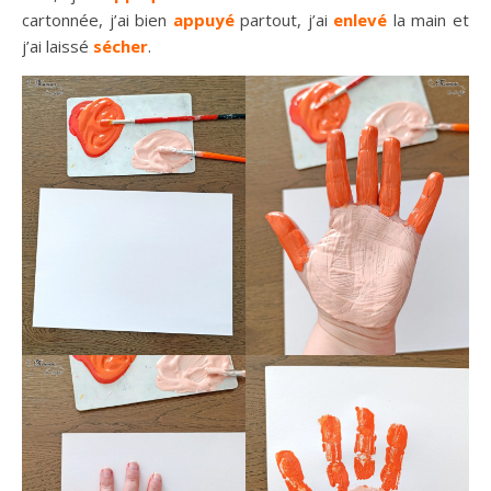
cartonnée, j’ai bien
appuyé
partout, j’ai
enlevé
la main et
j’ai laissé
sécher
.