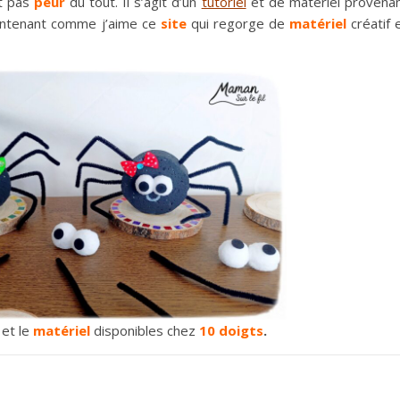
it pas
peur
du tout. Il s’agit d’un
tutoriel
et de matériel provena
intenant comme j’aime ce
site
qui regorge de
matériel
créatif 
et le
matériel
disponibles chez
10 doigts
.