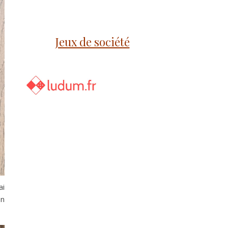
Jeux de société
ai
on