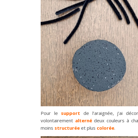
Pour le
support
de l’araignée, j’ai dé
volontairement
alterné
deux couleurs à cha
moins
structurée
et plus
colorée
.