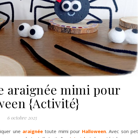
e araignée mimi pour
een {Activité}
6 octobre 2025
riquer une
araignée
toute mimi pour
Halloween
. Avec son pet