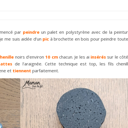
ommencé par
peindre
un palet en polystyrène avec de la peintu
 je me suis aidée d’un
pic
à brochette en bois pour peindre tout
chenille
noirs d’environ
10 cm
chacun. Je les ai
insérés
sur le côt
attes
de l’araignée. Cette technique est top, les fils chenil
rène et
tiennent
parfaitement.