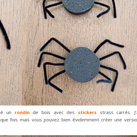
coré un
rondin
de bois avec des
stickers
strass carrés. J’
que fois mais vous pouvez bien évidemment créer une versi