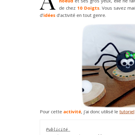
noeud
et ses gros yeux, elle ne fa
de chez
10 Doigts
. Vous savez ma
d’
idées
d’activité en tout genre.
Pour cette
activité
, j’ai donc utilisé le
tutoriel
Publicité 