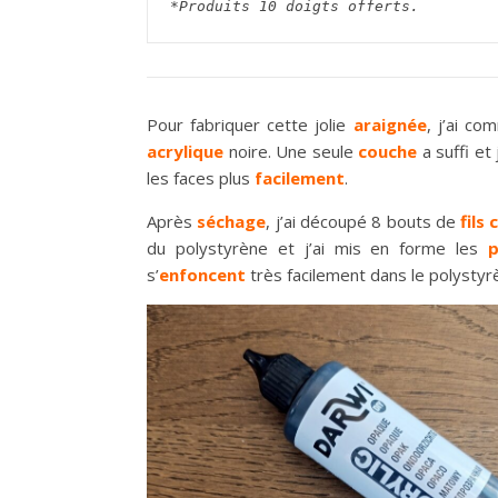
*Produits 10 doigts offerts.
Pour fabriquer cette jolie
araignée
, j’ai c
acrylique
noire. Une seule
couche
a suffi et
les faces plus
facilement
.
Après
séchage
, j’ai découpé 8 bouts de
fils 
du polystyrène et j’ai mis en forme les
p
s’
enfoncent
très facilement dans le polysty