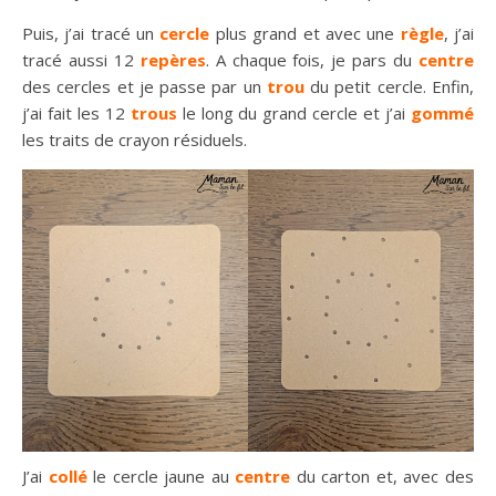
Puis, j’ai tracé un
cercle
plus grand et avec une
règle
, j’ai
tracé aussi 12
repères
. A chaque fois, je pars du
centre
des cercles et je passe par un
trou
du petit cercle. Enfin,
j’ai fait les 12
trous
le long du grand cercle et j’ai
gommé
les traits de crayon résiduels.
J’ai
collé
le cercle jaune au
centre
du carton et, avec des