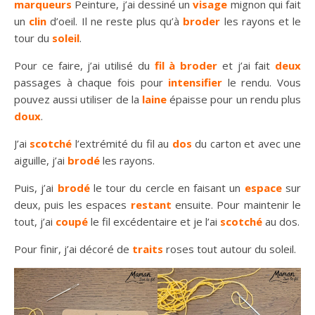
marqueurs
Peinture, j’ai dessiné un
visage
mignon qui fait
un
clin
d’oeil. Il ne reste plus qu’à
broder
les rayons et le
tour du
soleil
.
Pour ce faire, j’ai utilisé du
fil à broder
et j’ai fait
deux
passages à chaque fois pour
intensifier
le rendu. Vous
pouvez aussi utiliser de la
laine
épaisse pour un rendu plus
doux
.
J’ai
scotché
l’extrémité du fil au
dos
du carton et avec une
aiguille, j’ai
brodé
les rayons.
Puis, j’ai
brodé
le tour du cercle en faisant un
espace
sur
deux, puis les espaces
restant
ensuite. Pour maintenir le
tout, j’ai
coupé
le fil excédentaire et je l’ai
scotché
au dos.
Pour finir, j’ai décoré de
traits
roses tout autour du soleil.