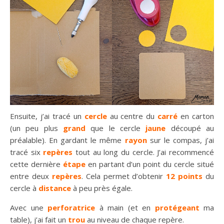
Ensuite, j’ai tracé un
cercle
au centre du
carré
en carton
(un peu plus
grand
que le cercle
jaune
découpé au
préalable). En gardant le même
rayon
sur le compas, j’ai
tracé six
repères
tout au long du cercle. J’ai recommencé
cette dernière
étape
en partant d’un point du cercle situé
entre deux
repères
. Cela permet d’obtenir
12 points
du
cercle à
distance
à peu près égale.
Avec une
perforatrice
à main (et en
protégeant
ma
table), j’ai fait un
trou
au niveau de chaque repère.