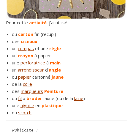
Pour cette
activité
, j’ai utilisé :
du
carton
fin (récup’)
des
ciseaux
un
compas
et une
règle
un
crayon
à papier
une
perforatrice
à
main
un
arrondisseur
d’
angle
du
papier
cartonné
jaune
de la
colle
des
marqueurs
Peinture
du
fil
à
broder
jaune (ou de la
laine
)
une
aiguille
en
plastique
du
scotch
Publicité :