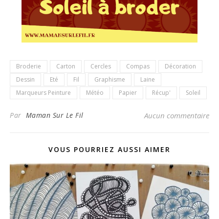
Broderie
Carton
Cercles
Compas
Décoration
Dessin
Eté
Fil
Graphisme
Laine
Marqueurs Peinture
Météo
Papier
Récup'
Soleil
Par
Maman Sur Le Fil
Aucun commentaire
VOUS POURRIEZ AUSSI AIMER