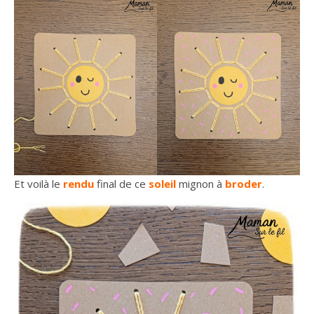
Et voilà le
rendu
final de ce
soleil
mignon à
broder
.