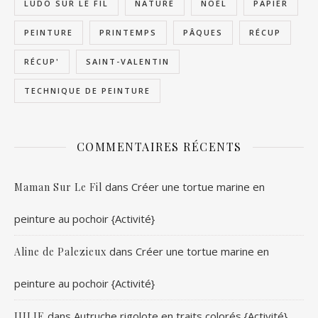
LUDO SUR LE FIL
NATURE
NOËL
PAPIER
PEINTURE
PRINTEMPS
PÂQUES
RÉCUP
RÉCUP'
SAINT-VALENTIN
TECHNIQUE DE PEINTURE
COMMENTAIRES RÉCENTS
dans
Créer une tortue marine en
Maman Sur Le Fil
peinture au pochoir {Activité}
dans
Créer une tortue marine en
Aline de Palezieux
peinture au pochoir {Activité}
dans
Autruche rigolote en traits colorés {Activité}
JULIE