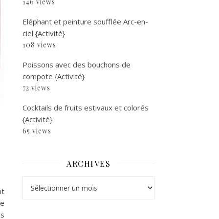
146 views
Eléphant et peinture soufflée Arc-en-
ciel {Activité}
108 views
Poissons avec des bouchons de
compote {Activité}
72 views
Cocktails de fruits estivaux et colorés
{Activité}
65 views
ARCHIVES
Archives
nt
de
is