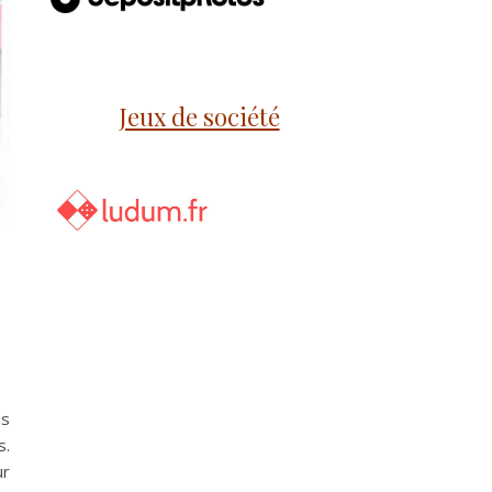
Jeux de société
is
s.
ur