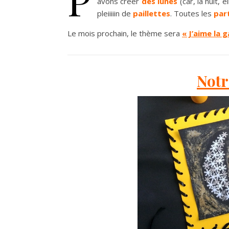
avons créer
des
lunes
(car, la nuit,
pleiiiiin de
paillettes
. Toutes les
par
Le mois prochain, le thème sera
« J’aime la 
Notr