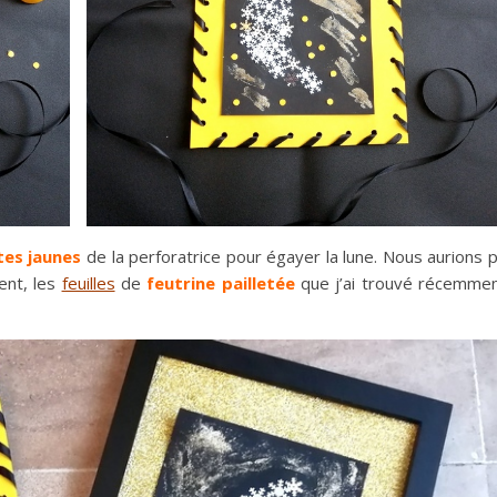
tes jaunes
de la perforatrice pour égayer la lune. Nous aurions 
ment, les
feuilles
de
feutrine pailletée
que j’ai trouvé récemme