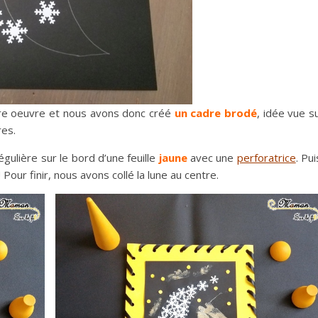
tre oeuvre et nous avons donc créé
un cadre brodé
, idée vue s
res.
gulière sur le bord d’une feuille
jaune
avec une
perforatrice
. Pui
 Pour finir, nous avons collé la lune au centre.