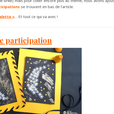
 elle brille) mais pour coller encore plus au thème, nous avons ajou
ticipations
se trouvent en bas de l’article.
galette »
… Et tout ce qui va avec !
e participation