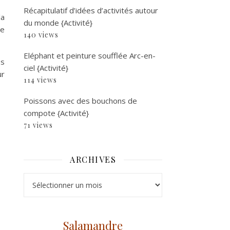
Récapitulatif d’idées d’activités autour
la
du monde {Activité}
te
140 views
Eléphant et peinture soufflée Arc-en-
es
ciel {Activité}
ur
114 views
Poissons avec des bouchons de
compote {Activité}
71 views
ARCHIVES
Archives
Salamandre