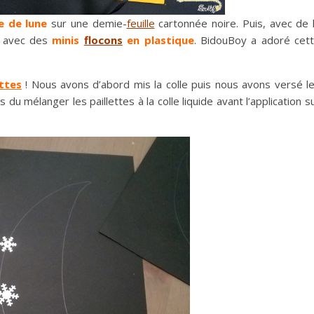
e
de lune
sur une demie-
feuille
cartonnée noire. Puis, avec de 
e avec des
minis
flocons
en plastique
. BidouBoy a adoré cet
ettes
! Nous avons d’abord mis la colle puis nous avons versé l
s du mélanger les paillettes à la colle liquide avant l’application s