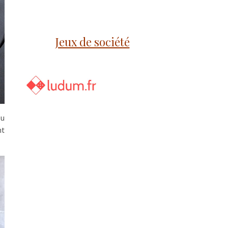
Jeux de société
pu
nt