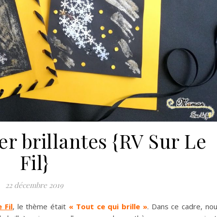
er brillantes {RV Sur Le
Fil}
22 décembre 2019
 Fil
, le thème était
« Tout ce qui brille »
. Dans ce cadre, no