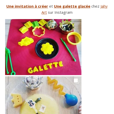
Une invitation à créer
et
Une galette glacée
chez
Jahy
Art
sur Instagram