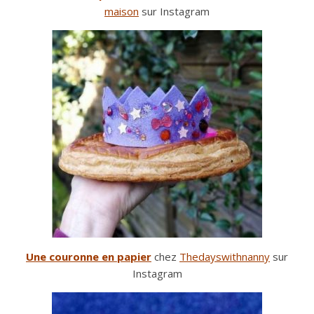
maison
sur Instagram
Une couronne en papier
chez
Thedayswithnanny
sur
Instagram