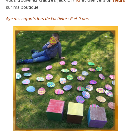
Vous trouverez d’autres jeux DIY
ici
et une version
Fleurs
sur ma boutique.
Age des enfants lors de l’activité : 6 et 9 ans.