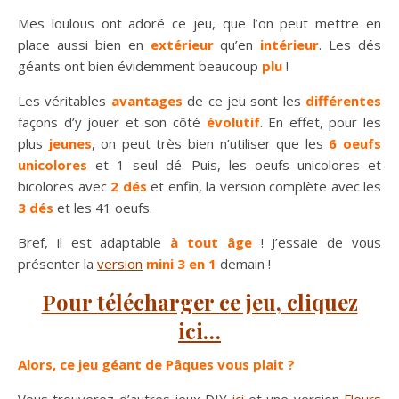
Mes loulous ont adoré ce jeu, que l’on peut mettre en
place aussi bien en
extérieur
qu’en
intérieur
. Les dés
géants ont bien évidemment beaucoup
plu
!
Les véritables
avantages
de ce jeu sont les
différentes
façons d’y jouer et son côté
évolutif
. En effet, pour les
plus
jeunes
, on peut très bien n’utiliser que les
6 oeufs
unicolores
et 1 seul dé. Puis, les oeufs unicolores et
bicolores avec
2 dés
et enfin, la version complète avec les
3 dés
et les 41 oeufs.
Bref, il est adaptable
à tout âge
! J’essaie de vous
présenter la
version
mini 3 en 1
demain !
Pour télécharger ce jeu, cliquez
ici…
Alors, ce jeu géant de Pâques vous plait ?