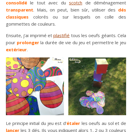
consolidé
le tout avec du
scotch
de déménagement
transparent
. Mais, on peut, bien sûr, utiliser des
dés
classiques
colorés ou sur lesquels on colle des
gommettes de couleurs.
Ensuite, j’ai imprimé et
plastifié
tous les oeufs géants. Cela
pour
prolonger
la durée de vie du jeu et permettre le jeu
extérieur
.
Le principe initial du jeu est d’
étaler
les oeufs au sol et de
lancer
les 3 dés. Ils vous indiquent alors 1, 2 ou 3 couleurs