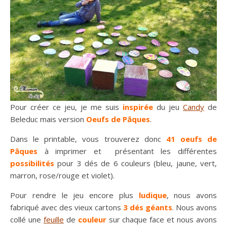
Pour créer ce jeu, je me suis
inspirée
du jeu
Candy
de
Beleduc mais version
Oeufs de Pâques
.
Dans le printable, vous trouverez donc
41 oeufs de
Pâques
à imprimer et présentant les différentes
possibilités
pour 3 dés de 6 couleurs (bleu, jaune, vert,
marron, rose/rouge et violet).
Pour rendre le jeu encore plus
ludique
, nous avons
fabriqué avec des vieux cartons
3 dés géants
. Nous avons
collé une
feuille
de
couleur
sur chaque face et nous avons