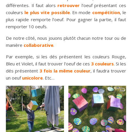
différentes. Il faut alors
retrouver
l’oeuf présentant ces
couleurs
le plus vite possible
. En mode
compétition
, le
plus rapide remporte l’oeuf. Pour gagner la partie, il faut
remporter 10 oeufs.
De notre côté, nous jouons plutôt chacun notre tour ou de
manière
collaborative
.
Par exemple, si les dés présentent les couleurs Rouge,
Bleu et Violet, il faut trouver l’oeuf de ces
3 couleurs
. Si les
dés présentent
3 fois la même couleur
, il faudra trouver
un oeuf
unicolore
. Etc…