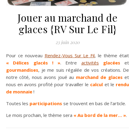
Jouer au marchand de
glaces {RV Sur Le Fil}
23 juin 2020
Pour ce nouveau
Rendez-Vous Sur Le F
i
l
, le thème était
« Délices glacés ! »
. Entre
activités
glacées
et
gourmandises
, je me suis régalée de vos créations. De
notre côté, nous avons joué au
marchand de glaces
et
nous en avons profité pour travailler le
calcul
et le
rendu
de monnaie
!
Toutes les
participations
se trouvent en bas de l’article.
Le mois prochain, le thème sera
« Au bord de la mer… »
.