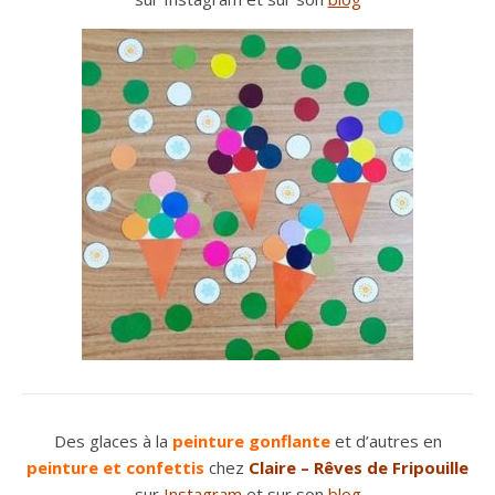
Des glaces à la
peinture gonflante
et d’autres en
peinture et confettis
chez
Claire – Rêves de Fripouille
sur
Instagram
et sur son
blog