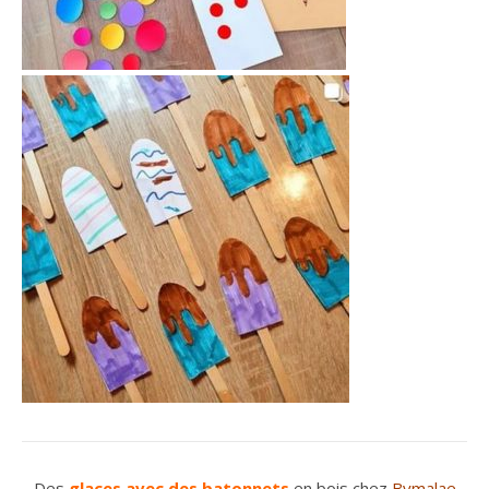
Des
glaces avec des batonnets
en bois chez
Bymalae