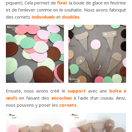
piquant). Cela permet de
fixer
la boule de glace en feutrine
et de l’enlever comme on le souhaite. Nous avons fabriqué
des cornets
individuels
et
doubles
.
Ensuite, nous avons créé le
support
avec une
boîte à
œufs
en faisant des
encoches
à l’aide d’un ciseau. Ainsi,
nous pouvons y poser les
cornets
.