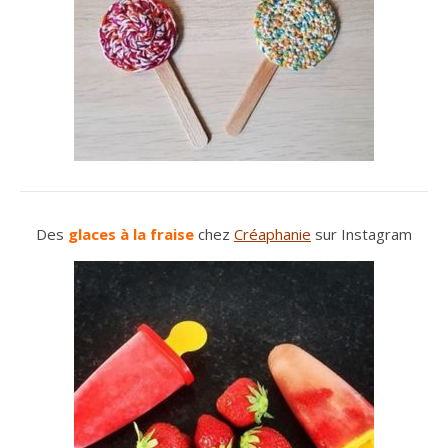
Des
glaces à la fraise
chez
Créaphanie
sur Instagram