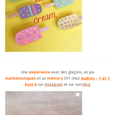
Une
expérience
avec des glaçons, un jeu
mathématiques
et un
mémory
DIY chez
Audrey – 1 et 1
font 6
sur
Instagram
et sur son
blog