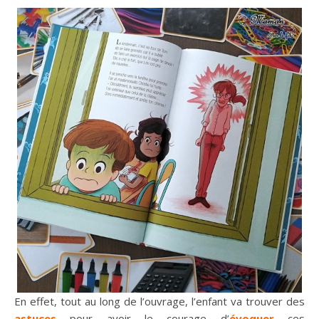
En effet, tout au long de l’ouvrage, l’enfant va trouver des
astuces
pour avoir le courage d’
évoquer
ces