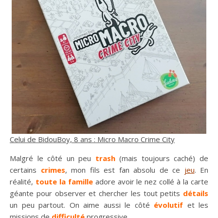
Celui de BidouBoy, 8 ans : Micro Macro Crime City
Malgré le côté un peu
trash
(mais toujours caché) de
certains
crimes
, mon fils est fan absolu de ce
jeu
. En
réalité,
toute la famille
adore avoir le nez collé à la carte
géante pour observer et chercher les tout petits
détails
un peu partout. On aime aussi le côté
évolutif
et les
missions de
difficulté
progressive.