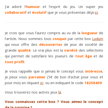
J’ai adoré l’
humour
et l’esprit du jeu. Un super jeu
collaboratif
et
évolutif
que je vous présentais déjà
ici
.
Je crois que vous l’aurez compris au vu de la
longueur
de
l’article. Nous sommes tous
conquis
par cette box
Ludum
qui nous offre des
découvertes
de jeux de société de
grande
qualité
. Le vrai plus est la
variété
des sélections
qui permet de satisfaire les joueurs de
tout âge
et de
tout profil
.
Je vous rappelle que si jamais le concept vous
intéresse
,
je peux vous
parrainer
(5€ de bon d’achat pour vous et
pour moi) en cliquant
ici
ou en indiquant le code
18258409
.
Vous trouverez nos
autres jeux
là
.
Vous connaissez cette box ? Vous aimez le concept
de la surprise ?