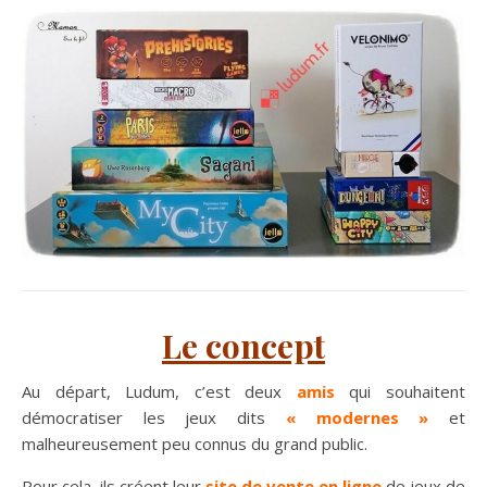
Le concept
Au départ, Ludum, c’est deux
amis
qui souhaitent
démocratiser les jeux dits
« modernes »
et
malheureusement peu connus du grand public.
Pour cela, ils créent leur
site de vente en ligne
de jeux de