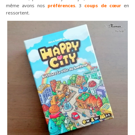
même avons nos
préférences
. 3
coups de cœur
en
ressortent.