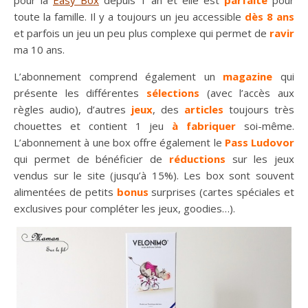
pour la
Easy Box
depuis 1 an et elle est
parfaite
pour
toute la famille. Il y a toujours un jeu accessible
dès
8 ans
et parfois un jeu un peu plus complexe qui permet de
ravir
ma 10 ans.
L’abonnement comprend également un
magazine
qui
présente les différentes
sélections
(avec l’accès aux
règles audio), d’autres
jeux
, des
articles
toujours très
chouettes et contient 1 jeu
à fabriquer
soi-même.
L’abonnement à une box offre également le
Pass Ludovor
qui permet de bénéficier de
réductions
sur les jeux
vendus sur le site (jusqu’à 15%). Les box sont souvent
alimentées de petits
bonus
surprises (cartes spéciales et
exclusives pour compléter les jeux, goodies…).