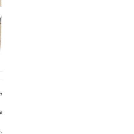
er
nt
s.