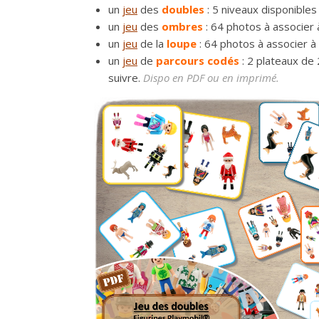
un
jeu
des
doubles
: 5 niveaux disponibles
un
jeu
des
ombres
: 64 photos à associer
un
jeu
de la
loupe
: 64 photos à associer à
un
jeu
de
parcours codés
: 2 plateaux de 
suivre.
Dispo en PDF ou en imprimé.