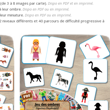
 (de 3 à 8 images par carte).
Dispo en PDF et en imprimé.
 à leur ombre.
Dispo en PDF ou en imprimé.
 leur miniature.
Dispo en PDF ou en imprimé.
2 niveaux différents et 40 parcours de difficulté progressive à