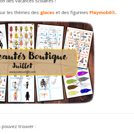
son des vacances scolaires !
s sur les thèmes des
glaces
et des figurines
Playmobil®
.
s pouvez trouver :