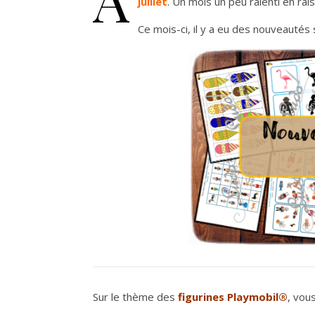
juillet
. Un mois un peu ralenti en rai
Ce mois-ci, il y a eu des nouveauté
Sur le thème des
figurines Playmobil®
, vou