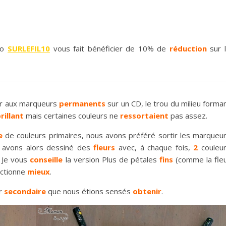
omo
SURLEFIL10
vous fait bénéficier de 10% de
réduction
sur 
ur aux marqueurs
permanents
sur un CD, le trou du milieu forma
rillant
mais certaines couleurs ne
ressortaient
pas assez.
e
de couleurs primaires, nous avons préféré sortir les marqueu
 avons alors dessiné des
fleurs
avec, à chaque fois,
2
couleu
. Je vous
conseille
la version Plus de pétales
fins
(comme la fle
nctionne
mieux
.
ur
secondaire
que nous étions sensés
obtenir
.