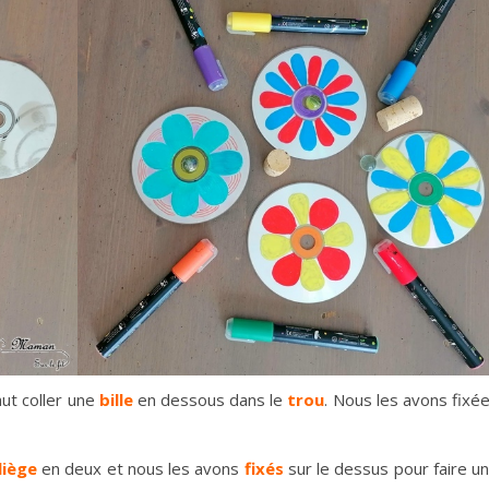
faut coller une
bille
en dessous dans le
trou
. Nous les avons fixé
liège
en deux et nous les avons
fixés
sur le dessus pour faire u