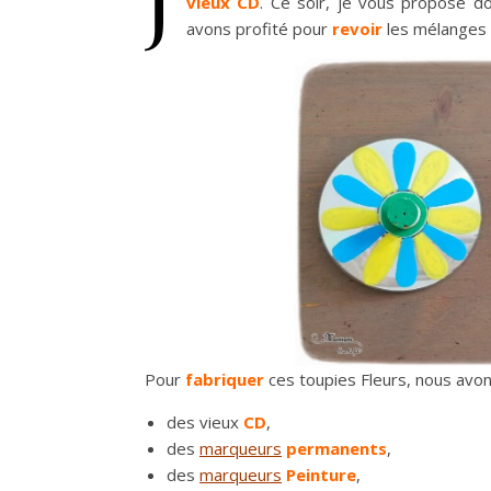
vieux CD
. Ce soir, je vous propose d
avons profité pour
revoir
les mélanges
Pour
fabriquer
ces toupies Fleurs, nous avons
des vieux
CD
,
des
marqueurs
permanents
,
des
marqueurs
Peinture
,