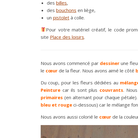
des
billes
,
des
bouchons
en liège,
un
pistolet
à colle.
Pour votre matériel créatif, le code pr
site
Place des loisirs
.
Nous avons commencé par
dessiner
une fle
le
cœur
de la fleur. Nous avons aimé le côté
b
Du coup, pour les fleurs dédiées au
mélang
Peinture
car ils sont plus
couvrants
. Nous
primaires
(en alternant pour chaque pétale)
bleu et rouge
ci-dessous) car le mélange fo
Nous avons aussi colorié le
cœur
de la coule