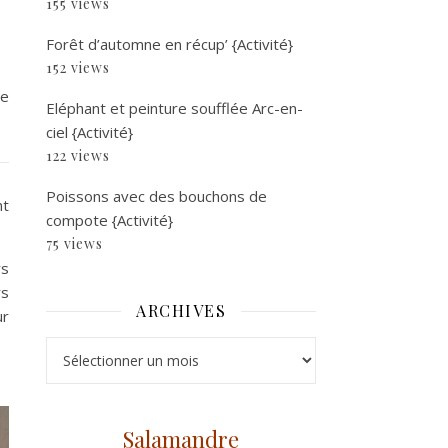
155 views
Forêt d’automne en récup’ {Activité}
152 views
le
Eléphant et peinture soufflée Arc-en-
ciel {Activité}
122 views
Poissons avec des bouchons de
nt
compote {Activité}
75 views
rs
rs
ARCHIVES
ur
Archives
Salamandre