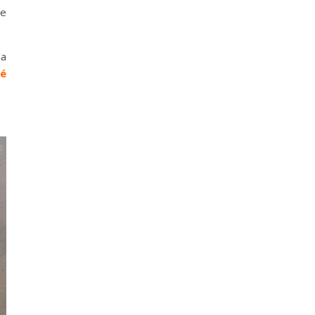
le
la
cé