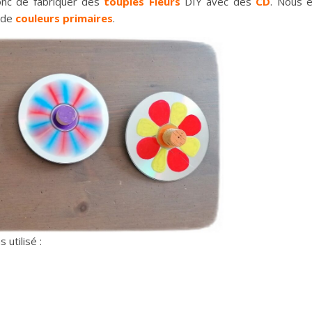
onc de fabriquer des
toupies
Fleurs
DIY avec des
CD
. Nous 
 de
couleurs primaires
.
 utilisé :