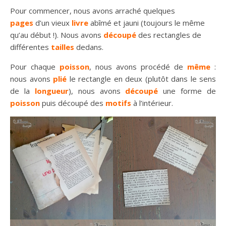
Pour commencer, nous avons arraché quelques
pages
d’un vieux
livre
abîmé et jauni (toujours le même
qu’au début !). Nous avons
découpé
des rectangles de
différentes
tailles
dedans.
Pour chaque
poisson
, nous avons procédé de
même
:
nous avons
plié
le rectangle en deux (plutôt dans le sens
de la
longueur
), nous avons
découpé
une forme de
poisson
puis découpé des
motifs
à l’intérieur.