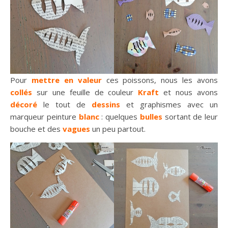
Pour
mettre en valeur
ces poissons, nous les avons
collés
sur une feuille de couleur
Kraft
et nous avons
décoré
le tout de
dessins
et graphismes avec un
marqueur peinture
blanc
: quelques
bulles
sortant de leur
bouche et des
vagues
un peu partout.