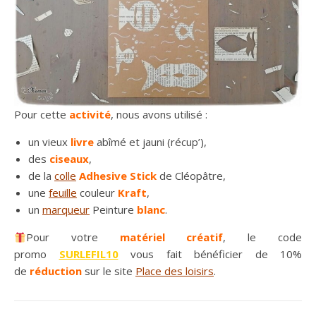
Pour cette
activité
, nous avons utilisé :
un vieux
livre
abîmé et jauni (récup’),
des
ciseaux
,
de la
colle
Adhesive Stick
de Cléopâtre,
une
feuille
couleur
Kraft
,
un
marqueur
Peinture
blanc
.
Pour votre
matériel créatif
, le code
promo
SURLEFIL10
vous fait bénéficier de 10%
de
réduction
sur le site
Place des loisirs
.