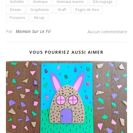
Activités
Animaux
Animaux marins
Découpage
Dessin
Graphisme
Kraft
Pages de livre
Poissons
Récup
Par
Maman Sur Le Fil
Aucun commentaire
VOUS POURRIEZ AUSSI AIMER