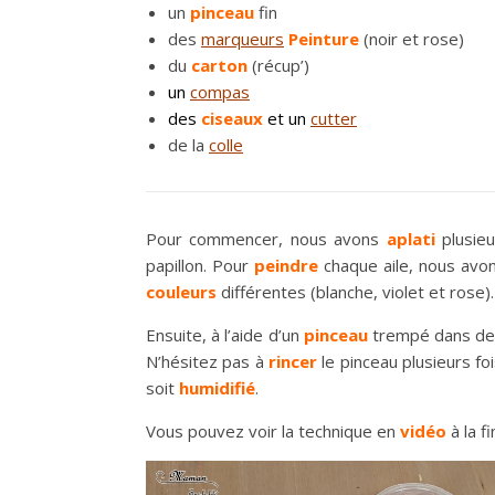
un
pinceau
fin
des
marqueurs
Peinture
(noir et rose)
du
carton
(récup’)
un
compas
des
ciseaux
et un
cutter
de la
colle
Pour commencer, nous avons
aplati
plusie
papillon. Pour
peindre
chaque aile, nous avo
couleurs
différentes (blanche, violet et rose
Ensuite, à l’aide d’un
pinceau
trempé dans de
N’hésitez pas à
rincer
le pinceau plusieurs f
soit
humidifié
.
Vous pouvez voir la technique en
vidéo
à la fi