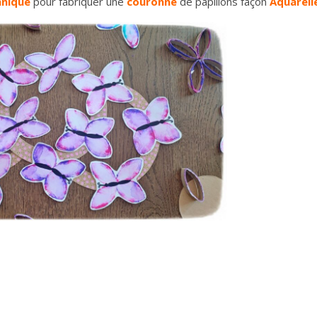
hnique
pour fabriquer une
couronne
de papillons façon
Aquarell