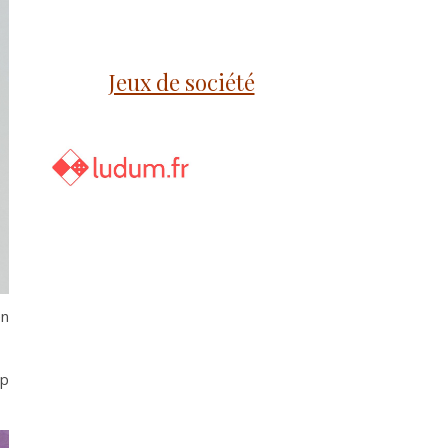
Jeux de société
en
up