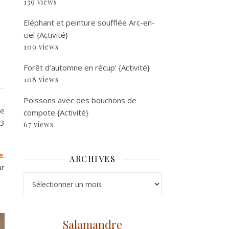
139 views
Eléphant et peinture soufflée Arc-en-
ciel {Activité}
109 views
Forêt d’automne en récup’ {Activité}
108 views
Poissons avec des bouchons de
de
compote {Activité}
 3
67 views
e
.
ARCHIVES
ur
Archives
Salamandre