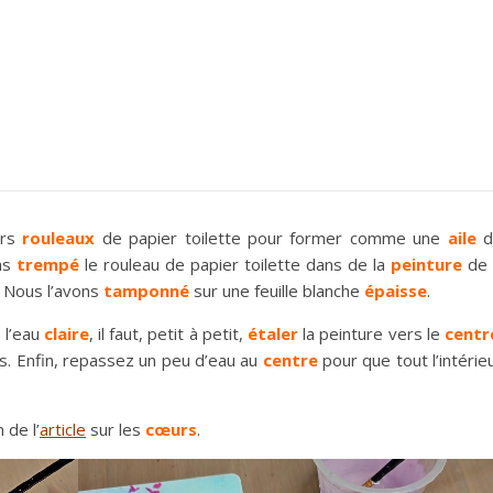
urs
rouleaux
de papier toilette pour former comme une
aile
ns
trempé
le rouleau de papier toilette dans de la
peinture
de
). Nous l’avons
tamponné
sur une feuille blanche
épaisse
.
 l’eau
claire
, il faut, petit à petit,
étaler
la peinture vers le
centr
ois. Enfin, repassez un peu d’eau au
centre
pour que tout l’intérie
n de l’
article
sur les
cœurs
.