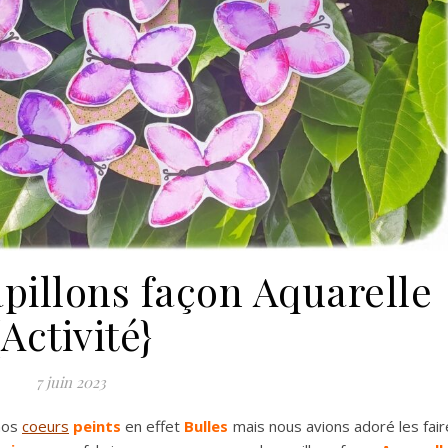
pillons façon Aquarelle
{Activité}
7 juin 2023
 nos
coeurs
peints
en effet
Bulles
mais nous avions adoré les fair