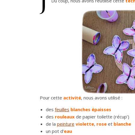
Du coup, nous avons réutilisé cette
tec
Pour cette
activité
, nous avons utilisé :
des
feuilles
blanches épaisses
des
rouleaux
de papier toilette (récup’)
de la
peinture
violette
,
rose
et
blanche
un pot d’
eau