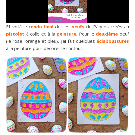
Et voilà le
rendu final
de ces
oeufs
de Pâques créés au
pistolet
à colle et à la
peinture
. Pour le
deuxième
oeuf
(le rose, orange et bleu), j’ai fait quelques
éclaboussures
à la peinture pour décorer le contour.