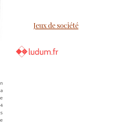
Jeux de société
an
va
de
 4
és
ne