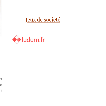
Jeux de société
us
de
ni