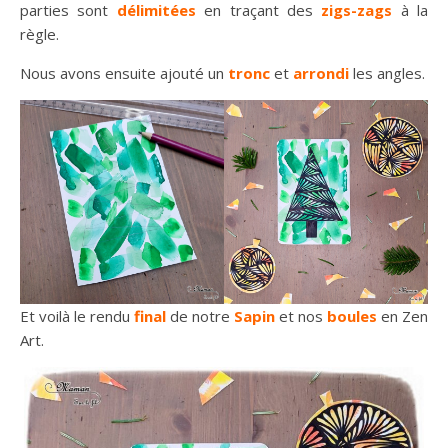
parties sont
délimitées
en traçant des
zigs-zags
à la
règle.
Nous avons ensuite ajouté un
tronc
et
arrondi
les angles.
Et voilà le rendu
final
de notre
Sapin
et nos
boules
en Zen
Art.