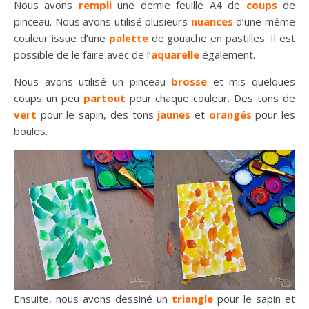
Nous avons
rempli
une demie feuille A4 de
coups
de
pinceau. Nous avons utilisé plusieurs
nuances
d’une même
couleur issue d’une
palette
de gouache en pastilles. Il est
possible de le faire avec de l’
aquarelle
également.
Nous avons utilisé un pinceau
brosse
et mis quelques
coups un peu
partout
pour chaque couleur. Des tons de
vert
pour le sapin, des tons
jaunes
et
orangés
pour les
boules.
Ensuite, nous avons dessiné un
triangle
pour le sapin et