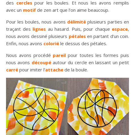
des
cercles
pour les boules. Et nous les avons remplis
avec un
motif
de zen art que l’on aime beaucoup.
Pour les boules, nous avons
délimité
plusieurs parties en
traçant des
lignes
au hasard. Puis, pour chaque
espace
,
nous avons dessiné plusieurs
pétales
en partant d’un coin.
Enfin, nous avons
colorié
le dessus des pétales.
Nous avons procédé
pareil
pour toutes les formes puis
nous avons
découpé
autour du cercle en laissant un petit
carré
pour imiter l’
attache
de la boule.