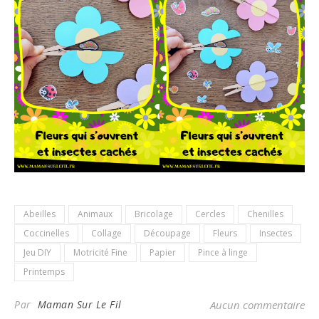
Abeilles
Animaux
Bricolage
Cercles
Chenilles
Coccinelles
Collage
Découpage
Fleurs
Insectes
Jeu DIY
Motricité Fine
Papier
Pince à linge
Printemps
Par
Maman Sur Le Fil
Aucun commentaire