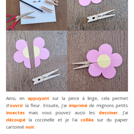
Ainsi, en
appuyant
sur la pince à linge, cela permet
d’
ouvrir
la fleur. Ensuite, j’ai
imprimé
de mignons petits
insectes
mais vous pouvez aussi les
dessiner
. J’ai
découpé
la coccinelle et je l’ai
collée
sur du papier
cartonné
noir
.